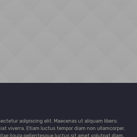
ectetur adipiscing elit. Maecenas ut aliquam libero.
iat viverra. Etiam luctus tempor diam non ullamcorper.
vitae ligula pellentesque luctus sit amet volutpat diam.