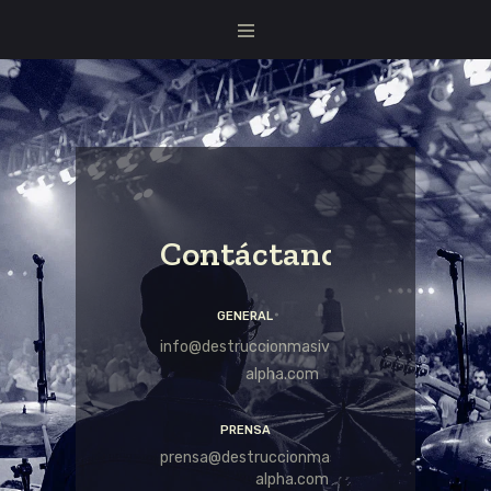
Contáctanos
GENERAL
info@destruccionmasiva.us9.cdn-
alpha.com
PRENSA
prensa@destruccionmasiva.us9.cdn-
alpha.com