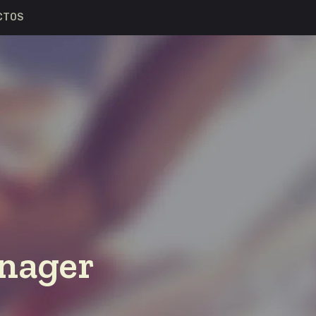
CTOS
nager