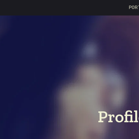
POR
Profi